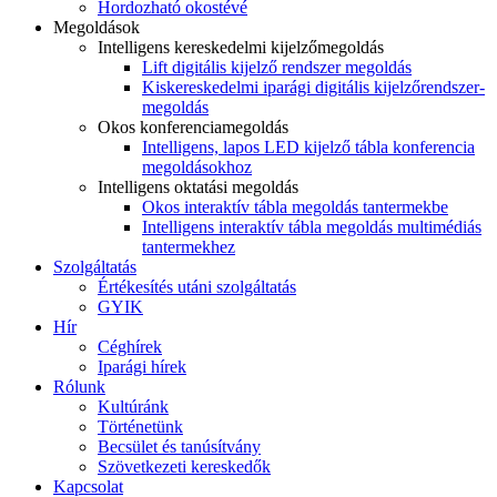
Hordozható okostévé
Megoldások
Intelligens kereskedelmi kijelzőmegoldás
Lift digitális kijelző rendszer megoldás
Kiskereskedelmi iparági digitális kijelzőrendszer-
megoldás
Okos konferenciamegoldás
Intelligens, lapos LED kijelző tábla konferencia
megoldásokhoz
Intelligens oktatási megoldás
Okos interaktív tábla megoldás tantermekbe
Intelligens interaktív tábla megoldás multimédiás
tantermekhez
Szolgáltatás
Értékesítés utáni szolgáltatás
GYIK
Hír
Céghírek
Iparági hírek
Rólunk
Kultúránk
Történetünk
Becsület és tanúsítvány
Szövetkezeti kereskedők
Kapcsolat