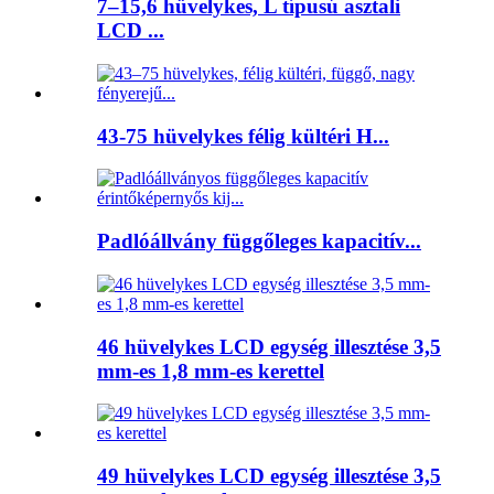
7–15,6 hüvelykes, L típusú asztali
LCD ...
43-75 hüvelykes félig kültéri H...
Padlóállvány függőleges kapacitív...
46 hüvelykes LCD egység illesztése 3,5
mm-es 1,8 mm-es kerettel
49 hüvelykes LCD egység illesztése 3,5