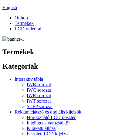
English
Otthon
Termékek
LCD videófal
Termékek
Kategóriák
Interaktív tábla
IWB sorozat
IWC sorozat
IWR sorozat
IWT sorozat
STFP sorozat
Reklámlejátszó és digitális kijelzők
Hordozható LCD poszter
Intelligens varázstükör
Kirakatkiállítás
Feszített LCD kijelző