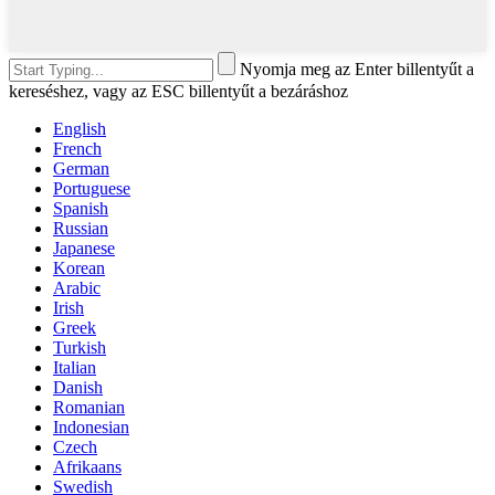
Nyomja meg az Enter billentyűt a
kereséshez, vagy az ESC billentyűt a bezáráshoz
English
French
German
Portuguese
Spanish
Russian
Japanese
Korean
Arabic
Irish
Greek
Turkish
Italian
Danish
Romanian
Indonesian
Czech
Afrikaans
Swedish