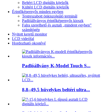
Beltéri LCD digitális kijelzők
Kültéri LCD digitális kijelzők
Érintőképernyős minden egyben
Testreszabott önkiszolgáló terminál
Padlóállványos érintőképernyős kioszk
Falra szerelhető és asztali „mindent egyben”
számítógép
Nyitott keretű monitor
LCD videófal
Hordozható okostévé
Padlóállvány K-Model Touch S...
8,8–49,5 hüvelykes beltéri ultra...