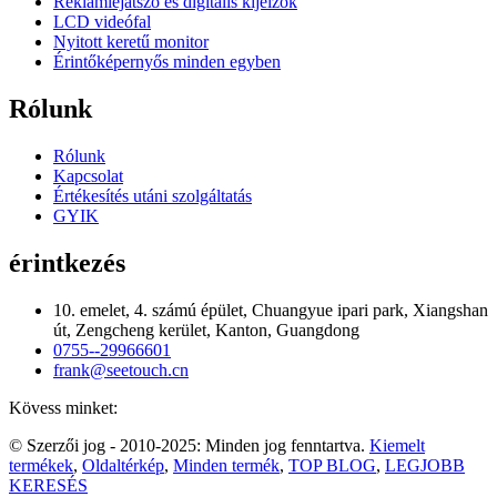
Reklámlejátszó és digitális kijelzők
LCD videófal
Nyitott keretű monitor
Érintőképernyős minden egyben
Rólunk
Rólunk
Kapcsolat
Értékesítés utáni szolgáltatás
GYIK
érintkezés
10. emelet, 4. számú épület, Chuangyue ipari park, Xiangshan
út, Zengcheng kerület, Kanton, Guangdong
0755--29966601
frank@seetouch.cn
Kövess minket:
© Szerzői jog - 2010-2025: Minden jog fenntartva.
Kiemelt
termékek
,
Oldaltérkép
,
Minden termék
,
TOP BLOG
,
LEGJOBB
KERESÉS