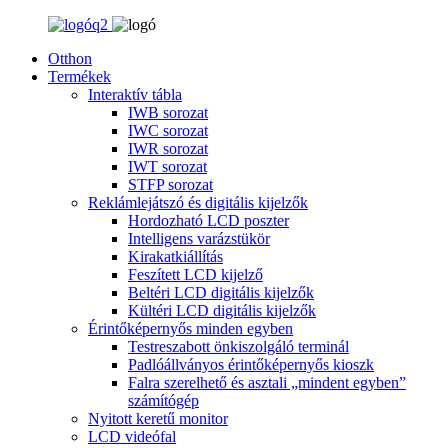
Otthon
Termékek
Interaktív tábla
IWB sorozat
IWC sorozat
IWR sorozat
IWT sorozat
STFP sorozat
Reklámlejátszó és digitális kijelzők
Hordozható LCD poszter
Intelligens varázstükör
Kirakatkiállítás
Feszített LCD kijelző
Beltéri LCD digitális kijelzők
Kültéri LCD digitális kijelzők
Érintőképernyős minden egyben
Testreszabott önkiszolgáló terminál
Padlóállványos érintőképernyős kioszk
Falra szerelhető és asztali „mindent egyben”
számítógép
Nyitott keretű monitor
LCD videófal