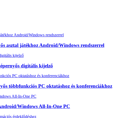
nyős asztal játékhoz Android/Windows rendszerrel
pernyős digitális kijelző
nyős többfunkciós PC oktatáshoz és konferenciákhoz
s Android/Windows All-In-One PC