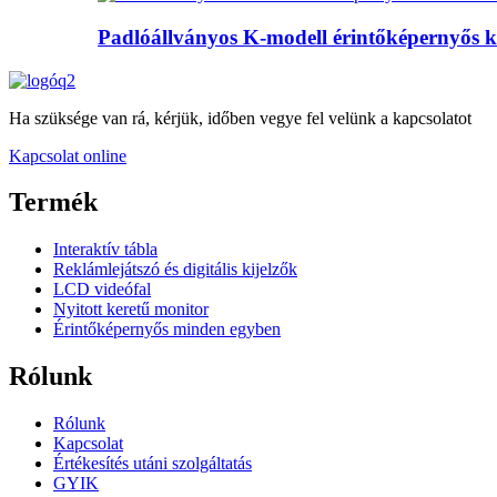
Padlóállványos K-modell érintőképernyős k
Ha szüksége van rá, kérjük, időben vegye fel velünk a kapcsolatot
Kapcsolat online
Termék
Interaktív tábla
Reklámlejátszó és digitális kijelzők
LCD videófal
Nyitott keretű monitor
Érintőképernyős minden egyben
Rólunk
Rólunk
Kapcsolat
Értékesítés utáni szolgáltatás
GYIK