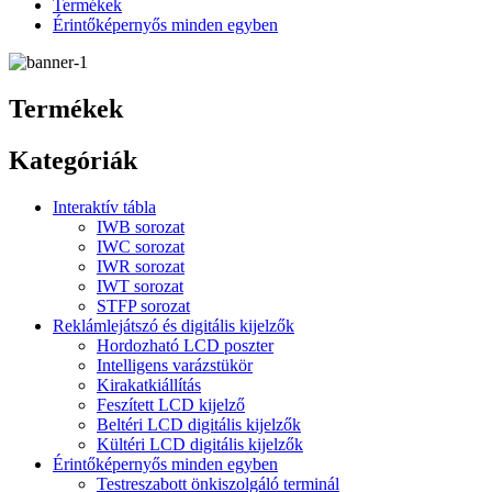
Termékek
Érintőképernyős minden egyben
Termékek
Kategóriák
Interaktív tábla
IWB sorozat
IWC sorozat
IWR sorozat
IWT sorozat
STFP sorozat
Reklámlejátszó és digitális kijelzők
Hordozható LCD poszter
Intelligens varázstükör
Kirakatkiállítás
Feszített LCD kijelző
Beltéri LCD digitális kijelzők
Kültéri LCD digitális kijelzők
Érintőképernyős minden egyben
Testreszabott önkiszolgáló terminál