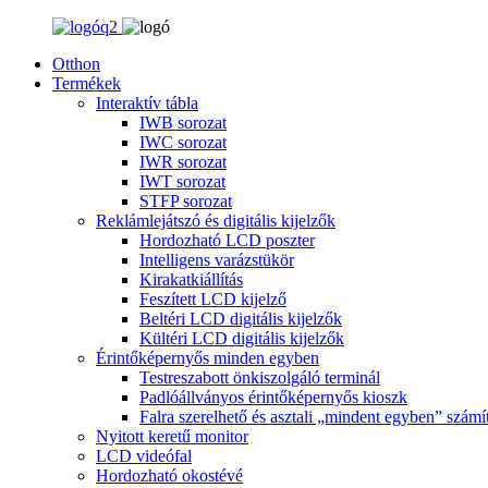
Otthon
Termékek
Interaktív tábla
IWB sorozat
IWC sorozat
IWR sorozat
IWT sorozat
STFP sorozat
Reklámlejátszó és digitális kijelzők
Hordozható LCD poszter
Intelligens varázstükör
Kirakatkiállítás
Feszített LCD kijelző
Beltéri LCD digitális kijelzők
Kültéri LCD digitális kijelzők
Érintőképernyős minden egyben
Testreszabott önkiszolgáló terminál
Padlóállványos érintőképernyős kioszk
Falra szerelhető és asztali „mindent egyben” szám
Nyitott keretű monitor
LCD videófal
Hordozható okostévé