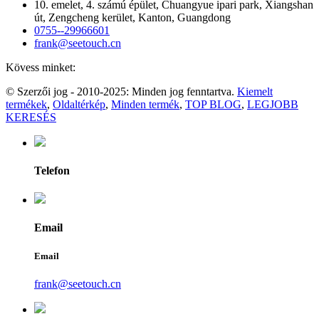
10. emelet, 4. számú épület, Chuangyue ipari park, Xiangshan
út, Zengcheng kerület, Kanton, Guangdong
0755--29966601
frank@seetouch.cn
Kövess minket:
© Szerzői jog - 2010-2025: Minden jog fenntartva.
Kiemelt
termékek
,
Oldaltérkép
,
Minden termék
,
TOP BLOG
,
LEGJOBB
KERESÉS
Telefon
Email
Email
frank@seetouch.cn