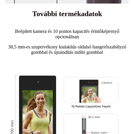
További termékadatok
Beépített kamera és 10 pontos kapacitív érintőképernyő
opcionálisan
38,5 mm-es szupervékony kialakítás oldalsó hangerőszabályzó
gombbal és újraindítás indító gombbal