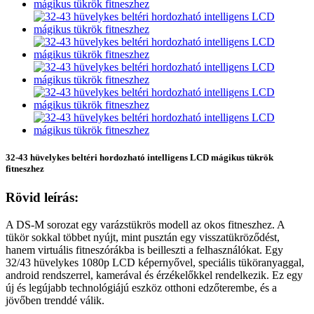
32-43 hüvelykes beltéri hordozható intelligens LCD mágikus tükrök
fitneszhez
Rövid leírás:
A DS-M sorozat egy varázstükrös modell az okos fitneszhez. A
tükör sokkal többet nyújt, mint pusztán egy visszatükröződést,
hanem virtuális fitneszórákba is beilleszti a felhasználókat. Egy
32/43 hüvelykes 1080p LCD képernyővel, speciális tüköranyaggal,
android rendszerrel, kamerával és érzékelőkkel rendelkezik. Ez egy
új és legújabb technológiájú eszköz otthoni edzőterembe, és a
jövőben trenddé válik.