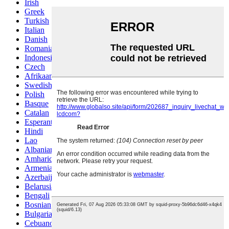
Irish
Greek
Turkish
Italian
Danish
Romanian
Indonesian
Czech
Afrikaans
Swedish
Polish
Basque
Catalan
Esperanto
Hindi
Lao
Albanian
Amharic
Armenian
Azerbaijani
Belarusian
Bengali
Bosnian
Bulgarian
Cebuano