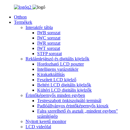
Otthon
Termékek
Interaktív tábla
IWB sorozat
IWC sorozat
IWR sorozat
IWT sorozat
STFP sorozat
Reklámlejátszó és digitális kijelzők
Hordozható LCD poszter
Intelligens varázstükör
Kirakatkiállítás
Feszített LCD kijelző
Beltéri LCD digitális kijelzők
Kültéri LCD digitális kijelzők
Érintőképernyős minden egyben
Testreszabott önkiszolgáló terminál
Padlóállványos érintőképernyős kioszk
Falra szerelhető és asztali „mindent egyben”
számítógép
Nyitott keretű monitor
LCD videófal