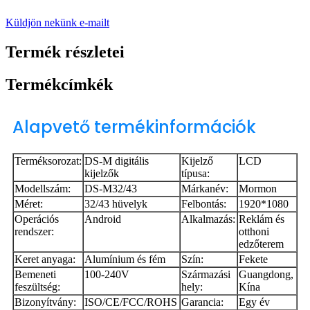
Küldjön nekünk e-mailt
Termék részletei
Termékcímkék
Alapvető termékinformációk
Terméksorozat:
DS-M digitális
Kijelző
LCD
kijelzők
típusa:
Modellszám:
DS-M32/43
Márkanév:
Mormon
Méret:
32/43 hüvelyk
Felbontás:
1920*1080
Operációs
Android
Alkalmazás:
Reklám és
rendszer:
otthoni
edzőterem
Keret anyaga:
Alumínium és fém
Szín:
Fekete
Bemeneti
100-240V
Származási
Guangdong,
feszültség:
hely:
Kína
Bizonyítvány:
ISO/CE/FCC/ROHS
Garancia:
Egy év