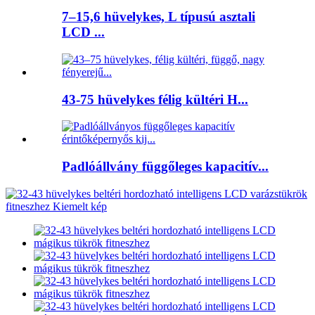
7–15,6 hüvelykes, L típusú asztali
LCD ...
43-75 hüvelykes félig kültéri H...
Padlóállvány függőleges kapacitív...