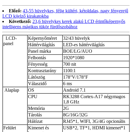
Előző:
43-55 hüvelykes, félig kültéri, kétoldalas, nagy fényerejű
LCD kijelző kirakatokba
Következő:
23,6 hüvelykes kerek alakú LCD érintőképernyős
intelligens mágikus tükör fürdőszobához
LCD-
Képernyőméret
32/43 hüvelyk
panel
Háttérvilágítás
LED-es háttérvilágítás
Panel márka
BOE/LG/AUO
Felbontás
1920*1080
Fényesség
700 nit
Kontrasztarány
1100:1
Látószög
178°V/178°F
Válaszidő
6 ms
Alaplap
OS
Android 7.1
CPU
RK3288 Cortex-A17 négymagos
1,8 GHz
Memória
2G
Tárolás
8G/16G/32G
Hálózat
RJ45*1, WIFI, 3G/4G opcionális
Felület
Kimenet és
USB*2, TF*1, HDMI kimenet*1