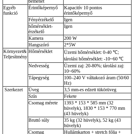
bemenet
Egyéb
Érintőképernyő
Kapacitív 10 pontos
funkció
érintőképernyő
Fényérzékelő
Igen
hőmérséklet-
Igen
érzékelő
Kamera
200 W
Hangszóró
2*5W
Környezet
&
Hőmérséklet
Üzemi hőmérséklet: 0-40 ℃;
Teljesítmény
tárolási hőmérséklet: -10~60 ℃
Nedvesség
Üzemi zaj: 20-80%; tárolási zaj:
10~60%
Tápegység
100–240 V váltakozó áram (50/60
Hz)
Szerkezet
Üveg
3,5 mm-es edzett tükörüveg
Szín
Fekete
Csomag mérete
1393 * 153 * 585 mm (32
hüvelyk), 1830 * 153 * 770 mm
(43 hüvelyk)
Bruttó súly
35 kg (32 hüvelyk), 52 kg (43
hüvelyk)
Csomag
Hullámkarton + stretch fólia +