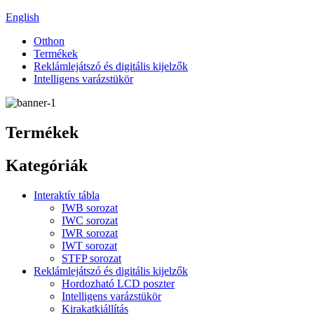
English
Otthon
Termékek
Reklámlejátszó és digitális kijelzők
Intelligens varázstükör
Termékek
Kategóriák
Interaktív tábla
IWB sorozat
IWC sorozat
IWR sorozat
IWT sorozat
STFP sorozat
Reklámlejátszó és digitális kijelzők
Hordozható LCD poszter
Intelligens varázstükör
Kirakatkiállítás