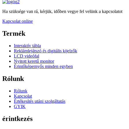
Ha szüksége van rá, kérjük, időben vegye fel velünk a kapcsolatot
Kapcsolat online
Termék
Interaktív tábla
Reklámlejátszó és digitális kijelzők
LCD videófal
Nyitott keretű monitor
Érintőképernyős minden egyben
Rólunk
Rólunk
Kapcsolat
Értékesítés utáni szolgáltatás
GYIK
érintkezés