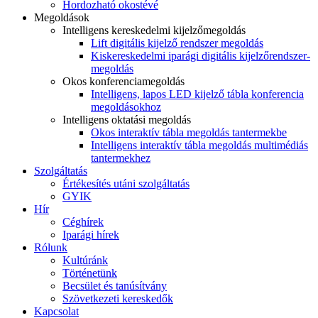
Hordozható okostévé
Megoldások
Intelligens kereskedelmi kijelzőmegoldás
Lift digitális kijelző rendszer megoldás
Kiskereskedelmi iparági digitális kijelzőrendszer-
megoldás
Okos konferenciamegoldás
Intelligens, lapos LED kijelző tábla konferencia
megoldásokhoz
Intelligens oktatási megoldás
Okos interaktív tábla megoldás tantermekbe
Intelligens interaktív tábla megoldás multimédiás
tantermekhez
Szolgáltatás
Értékesítés utáni szolgáltatás
GYIK
Hír
Céghírek
Iparági hírek
Rólunk
Kultúránk
Történetünk
Becsület és tanúsítvány
Szövetkezeti kereskedők
Kapcsolat