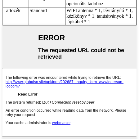
opcionális fadoboz
Tartozék
Standard
WIFI antenna * 1, távirányító * 1,
kézikönyv * 1, tanúsítványok * 1,
tápkábel * 1