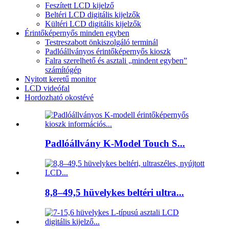
Feszített LCD kijelző
Beltéri LCD digitális kijelzők
Kültéri LCD digitális kijelzők
Érintőképernyős minden egyben
Testreszabott önkiszolgáló terminál
Padlóállványos érintőképernyős kioszk
Falra szerelhető és asztali „mindent egyben”
számítógép
Nyitott keretű monitor
LCD videófal
Hordozható okostévé
Padlóállvány K-Model Touch S...
8,8–49,5 hüvelykes beltéri ultra...