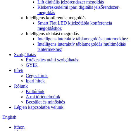
Lift digitális jelzőrendszer megoldás
Kiskereskedelmi ipari digitális jelzőrendszer-
megoldás
Intelligens konferencia megoldás
Smart Flat LED kijelzőtábla konferencia
megoldáshoz
Intelligens oktatási megoldás
Intelligens interaktív táblamegoldás tantermekhez
Intelligens interaktív táblamegoldás multimédiás
tantermekhez
Szolgáltatás
Értékesítés utáni szolgáltatás
GYIK
hírek
Céges hírek
Ipari hírek
Rólunk
Kultúránk
A mi történelmünk
Becsület és minősítés
Lépjen kapcsolatba velünk
English
itthon