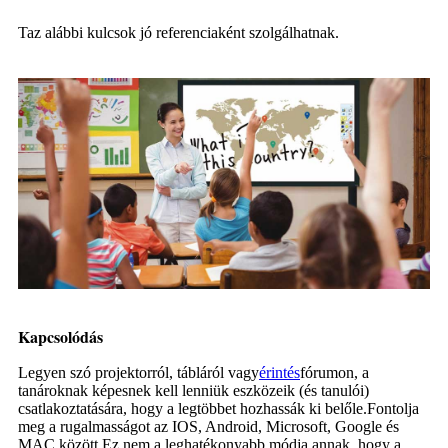
T
az alábbi kulcsok jó referenciaként szolgálhatnak.
Kapcsolódás
Legyen szó projektorról, tábláról vagy
érintés
fórumon, a
tanároknak képesnek kell lenniük eszközeik (és tanulói)
csatlakoztatására, hogy a legtöbbet hozhassák ki belőle.Fontolja
meg a rugalmasságot az IOS, Android, Microsoft, Google és
MAC között.Ez nem a leghatékonyabb módja annak, hogy a