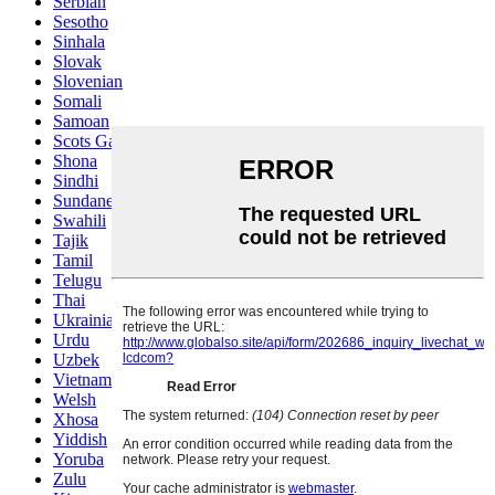
Serbian
Sesotho
Sinhala
Slovak
Slovenian
Somali
Samoan
Scots Gaelic
Shona
Sindhi
Sundanese
Swahili
Tajik
Tamil
Telugu
Thai
Ukrainian
Urdu
Uzbek
Vietnamese
Welsh
Xhosa
Yiddish
Yoruba
Zulu