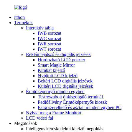
itthon
Termékek
Interaktív tábla
IWB sorozat
IWC sorozat
IWR sorozat
IWT sorozat
Reklámlejátszó és digitális jelzések
Hordozható LCD poszter
Smart Magic Mirror
Kirakat kijelző
Nyújtott LCD kijelző
Beltéri LCD digitális jelzések
Kültéri LCD digitális jelzések
Érintőképernyő minden egyben
Testreszabott önkiszolgáló terminál
Padlóállvány Érintőképernyős kioszk
Falra szerelhető és asztali minden egyben PC
Nyissa meg a Frame Monitort
LCD videó fal
Megoldások
Intelligens kereskedelmi kijelző megoldás