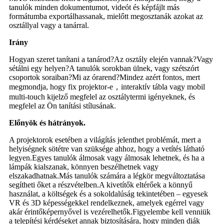
tanulók minden dokumentumot, videót és képfájlt más
formátumba exportálhassanak, mielőtt megosztanák azokat az
osztállyal vagy a tanárral.
Irány
Hogyan szeret tanítani a tanárod?Az osztály elején vannak?Vagy
sétálni egy helyen?A tanulók sorokban ülnek, vagy szétszórt
csoportok soraiban?Mi az órarend?Mindez azért fontos, mert
megmondja, hogy fix projektor-e
，
interaktív tábla vagy mobil
multi-touch kijelző megfelel az osztálytermi igényeknek, és
megfelel az Ön tanítási stílusának.
Előnyök és hátrányok.
A projektorok esetében a világítás jelenthet problémát, mert a
helyiségnek sötétre van szüksége ahhoz, hogy a vetítés látható
legyen.Egyes tanulók álmosak vagy álmosak lehetnek, és ha a
lámpák kialszanak, könnyen beszélhetnek vagy
elszakadhatnak.Más tanulók számára a légkör megváltoztatása
segítheti őket a részvételben.A kivetítők eltérőek a könnyű
használat, a költségek és a sokoldalúság tekintetében – egyesek
VR és 3D képességekkel rendelkeznek, amelyek egérrel vagy
akár érintőképernyővel is vezérelhetők.Figyelembe kell venniük
a telepítési kérdéseket annak biztosítására, hogy minden diák