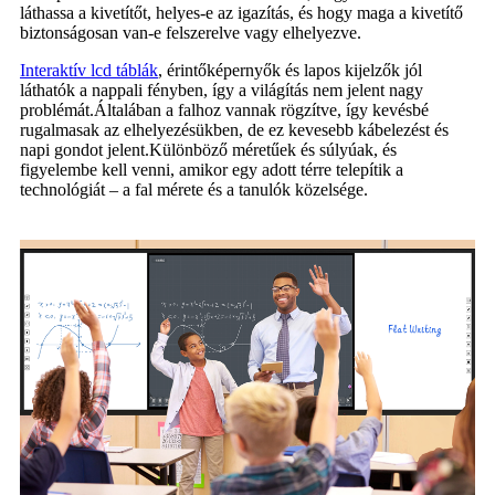
láthassa a kivetítőt, helyes-e az igazítás, és hogy maga a kivetítő
biztonságosan van-e felszerelve vagy elhelyezve.
Interaktív lcd táblák
, érintőképernyők és lapos kijelzők jól
láthatók a nappali fényben, így a világítás nem jelent nagy
problémát.Általában a falhoz vannak rögzítve, így kevésbé
rugalmasak az elhelyezésükben, de ez kevesebb kábelezést és
napi gondot jelent.Különböző méretűek és súlyúak, és
figyelembe kell venni, amikor egy adott térre telepítik a
technológiát – a fal mérete és a tanulók közelsége.