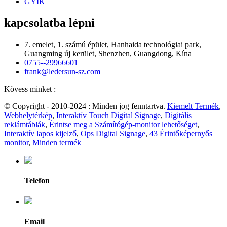
GYIK
kapcsolatba lépni
7. emelet, 1. számú épület, Hanhaida technológiai park,
Guangming új kerület, Shenzhen, Guangdong, Kína
0755--29966601
frank@ledersun-sz.com
Kövess minket :
© Copyright - 2010-2024 : Minden jog fenntartva.
Kiemelt Termék
,
Webhelytérkép
,
Interaktív Touch Digital Signage
,
Digitális
reklámtáblák
,
Érintse meg a Számítógép-monitor lehetőséget
,
Interaktív lapos kijelző
,
Ops Digital Signage
,
43 Érintőképernyős
monitor
,
Minden termék
Telefon
Email