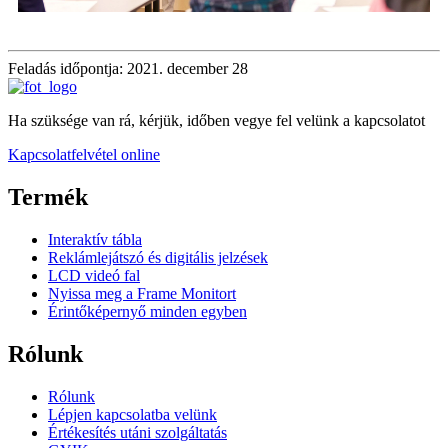
Feladás időpontja: 2021. december 28
Ha szüksége van rá, kérjük, időben vegye fel velünk a kapcsolatot
Kapcsolatfelvétel online
Termék
Interaktív tábla
Reklámlejátszó és digitális jelzések
LCD videó fal
Nyissa meg a Frame Monitort
Érintőképernyő minden egyben
Rólunk
Rólunk
Lépjen kapcsolatba velünk
Értékesítés utáni szolgáltatás